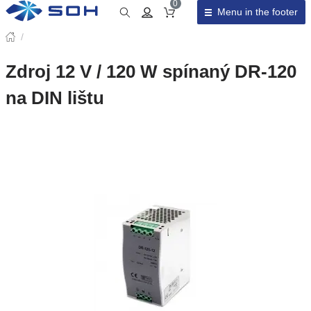
0
Menu in the footer
Cart total
/
Zdroj 12 V / 120 W spínaný DR-120
na DIN lištu