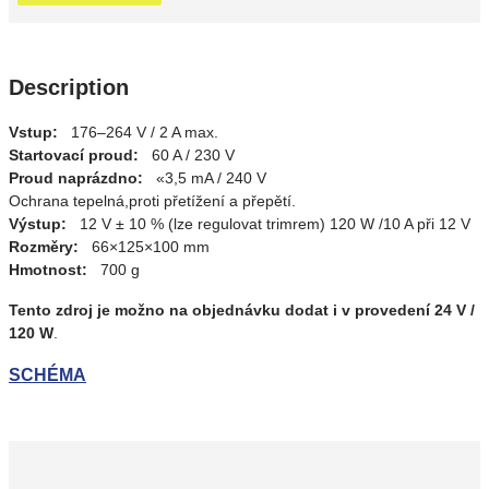
Description
Vstup:
176–264 V / 2 A max.
Startovací proud:
60 A / 230 V
Proud naprázdno:
«3,5 mA / 240 V
Ochrana tepelná,proti přetížení a přepětí.
Výstup:
12 V ± 10 % (lze regulovat trimrem) 120 W /10 A při 12 V
Rozměry:
66×125×100 mm
Hmotnost:
700 g
Tento zdroj je možno na objednávku dodat i v provedení 24 V /
120 W
.
SCHÉMA