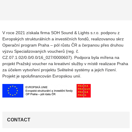
V roce 2021 získala firma SOH Sound & Lights s.r.o. podporu z
Evropských strukturálních a investičních fondů, realizovanou skrz
Operační program Praha – pól růstu ČR a čerpanou přes druhou
výzvu Specializovaných voucherů (reg. č.
CZ.07.1.02/0.0/0.0/16_027/0000607). Podpora byla mířena na
projekt Pražský voucher na kreativní služby v místě realizace Praha
za účelem vytvoření projektu Světelné systémy a jejich řízení.
Projekt je spolufinancován Evropskou unií.
CONTACT