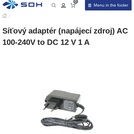
0
Menu in the footer
Cart total
/
Síťový adaptér (napájecí zdroj) AC
100-240V to DC 12 V 1 A