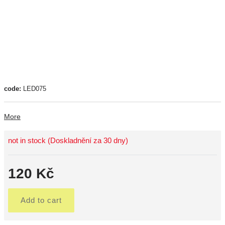
code:
LED075
More
not in stock (Doskladnění za 30 dny)
120 Kč
Add to cart