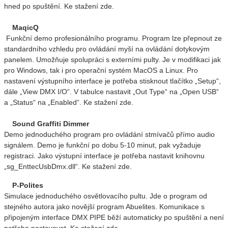
hned po spuštění. Ke stažení zde.
MaqicQ
Funkční demo profesionálního programu. Program lze přepnout ze
standardního vzhledu pro ovládání myší na ovládání dotykovým
panelem. Umožňuje spolupráci s externími pulty. Je v modifikaci jak
pro Windows, tak i pro operační systém MacOS a Linux. Pro
nastavení výstupního interface je potřeba stisknout tlačítko „Setup“,
dále „View DMX I/O“. V tabulce nastavit „Out Type“ na „Open USB“
a „Status“ na „Enabled“. Ke stažení zde.
Sound Graffiti Dimmer
Demo jednoduchého program pro ovládání stmívačů přímo audio
signálem. Demo je funkční po dobu 5-10 minut, pak vyžaduje
registraci. Jako výstupní interface je potřeba nastavit knihovnu
„sg_EnttecUsbDmx.dll“. Ke stažení zde.
P-Polites
Simulace jednoduchého osvětlovacího pultu. Jde o program od
stejného autora jako novější program Abuelites. Komunikace s
připojeným interface DMX PIPE běží automaticky po spuštění a není