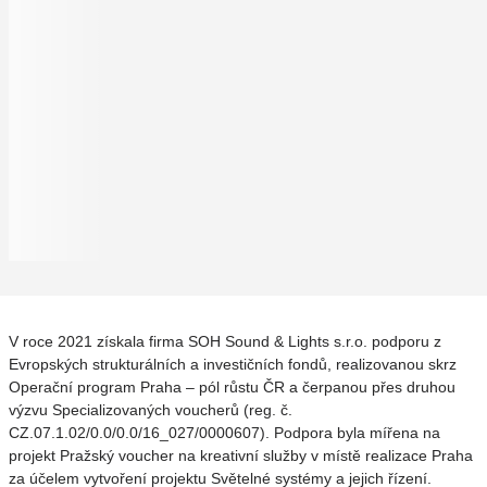
V roce 2021 získala firma SOH Sound & Lights s.r.o. podporu z
Evropských strukturálních a investičních fondů, realizovanou skrz
Operační program Praha – pól růstu ČR a čerpanou přes druhou
výzvu Specializovaných voucherů (reg. č.
CZ.07.1.02/0.0/0.0/16_027/0000607). Podpora byla mířena na
projekt Pražský voucher na kreativní služby v místě realizace Praha
za účelem vytvoření projektu Světelné systémy a jejich řízení.