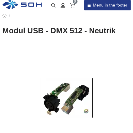
0
Menu in the footer
Cart total
/
Modul USB - DMX 512 - Neutrik