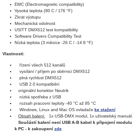
EMC (Electromagnetic compatibility)
Vysoká teplota (80 C / 176 °F)
Zkrat výstupu
Mechanická odolnost
USITT DMX512 test kompatibility
Software Drivers Compatibility Test
Nízká teplota (3 měsíce -26 C / -14.8 °F)
Vlastnosti
:
řízení všech 512 kanálů
vysílání / příjem po sběrnici DMX512
plná rychlost DMX512
USB 2.0 kompatibilní
originální konektor Neutrik
nízká spotřeba z USB
rozsah pracovní teploty -40 °C až 85 °C
Windows, Linux and Mac OS ovladače
ke stažení
Obsah balení:
1x USB-DMX modul, 1x uživatelský manuál.
Součástí balení není USB A-B kabel k připojení modulu
k PC - k zakoupení
zde