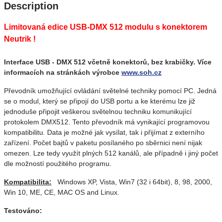
Description
Limitovaná edice USB-DMX 512 modulu s konektorem
Neutrik !
Interface USB - DMX 512 včetně konektorů, bez krabičky. Více
informacích na stránkách výrobce
www.soh.cz
Převodník umožňující ovládání světelné techniky pomocí PC. Jedná
se o modul, který se připojí do USB portu a ke kterému lze již
jednoduše připojit veškerou světelnou techniku komunikující
protokolem DMX512. Tento převodník má vynikající programovou
kompatibilitu. Data je možné jak vysílat, tak i přijímat z externího
zařízení. Počet bajtů v paketu posílaného po sběrnici není nijak
omezen. Lze tedy využít plných 512 kanálů, ale případně i jiný počet
dle možností použitého programu.
Kompatibilita:
Windows XP, Vista, Win7 (32 i 64bit), 8, 98, 2000,
Win 10, ME, CE, MAC OS and Linux.
Testováno: