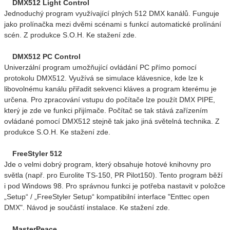
DMX512 Light Control
Jednoduchý program využívající plných 512 DMX kanálů. Funguje
jako prolínačka mezi dvěmi scénami s funkcí automatické prolínání
scén. Z produkce S.O.H. Ke stažení zde.
DMX512 PC Control
Univerzální program umožňující ovládání PC přímo pomocí
protokolu DMX512. Využívá se simulace klávesnice, kde lze k
libovolnému kanálu přiřadit sekvenci kláves a program kterému je
určena. Pro zpracování vstupu do počítače lze použít DMX PIPE,
který je zde ve funkci přijímače. Počítač se tak stává zařízením
ovládané pomocí DMX512 stejně tak jako jiná světelná technika. Z
produkce S.O.H. Ke stažení zde.
FreeStyler 512
Jde o velmi dobrý program, který obsahuje hotové knihovny pro
světla (např. pro Eurolite TS-150, PR Pilot150). Tento program běží
i pod Windows 98. Pro správnou funkci je potřeba nastavit v položce
„Setup“ / „FreeStyler Setup“ kompatibilní interface "Enttec open
DMX". Návod je součástí instalace. Ke stažení zde.
MasterPeace