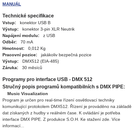
MANUÁL
Technické specifikace
Vstup:
konektor USB B
Výstup:
konektor 3-pin XLR Neutrik
Napájení modulu:
z USB
Odběr:
70 mA
Hmotnost:
0,012 Kg
Pracovní pozice:
jakákoliv bezpečná pozice
Výstup:
DMX512 (EIA-485)
Záruka:
30 měsíců
Programy pro interface USB - DMX 512
Stručný popis programů kompatibilních s DMX PIPE:
Music Visualization
Program je určen pro real-time řízení osvětlovací techniky
komunikující protokolem DMX512. Řízení je prováděno na základě
dat získaných z hudby v reálném čase. K ovládání je potřeba
interface DMX PIPE. Z produkce S.O.H. Ke stažení zde. Více
informací...