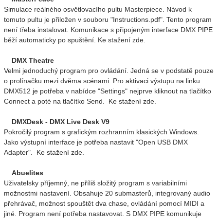
Simulace reálného osvětlovacího pultu Masterpiece. Návod k
tomuto pultu je přiložen v souboru "Instructions.pdf". Tento program
není třeba instalovat. Komunikace s připojeným interface DMX PIPE
běží automaticky po spuštění. Ke stažení zde.
DMX Theatre
Velmi jednoduchý program pro ovládání. Jedná se v podstatě pouze
o prolínačku mezi dvěma scénami. Pro aktivaci výstupu na linku
DMX512 je potřeba v nabídce "Settings" nejprve kliknout na tlačítko
Connect a poté na tlačítko Send. Ke stažení zde.
DMXDesk - DMX Live Desk V9
Pokročilý program s grafickým rozhranním klasických Windows.
Jako výstupní interface je potřeba nastavit "Open USB DMX
Adapter". Ke stažení zde.
Abuelites
Uživatelsky příjemný, ne příliš složitý program s variabilními
možnostmi nastavení. Obsahuje 20 submasterů, integrovaný audio
přehrávač, možnost spouštět dva chase, ovládání pomocí MIDI a
jiné. Program není potřeba nastavovat. S DMX PIPE komunikuje