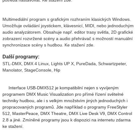
potřeba nastavovat. Ke stažení zde.
Multimediální program s grafickým rozhraním klasických Windows.
Umožňuje ovládání joystickem, klávesnicí, MIDI, nebo jednoduchým
audio analyzátorem. Obsahuje např. editor trasy světla, 2D grafické
zobrazení rozvržené scény a audio přehrávač s možností manuální
synchronizace scény s hudbou. Ke stažení zde.
Další programy:
STL-DMX, DMX 4 Linux, Lights UP X, PureDada, Schwartzpeter,
Manolator, StageConsole, Hip
Interface USB-DMX512 je kompatibilní nejen s vyvíjeným
programem DMX Music Visualization pro přímé řízení světelné
techniky hudbou, ale i s velkým množstvím jiných jednoduchých i
propracovaných programů. Jde například o programy FreeStyler
512, MasterPeace, DMX Theatre, DMX Live Desk V9, DMX Control
2.8 a jiné. Zmíněné programy jsou k dispozici na internetu zdarma
ke stažení.