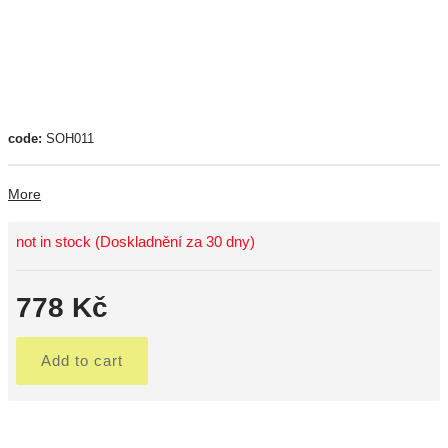
code:
SOH011
More
not in stock (Doskladnění za 30 dny)
778 Kč
Add to cart