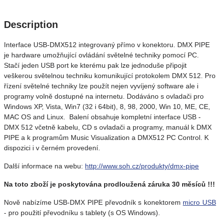
Description
Interface USB-DMX512 integrovaný přímo v konektoru. DMX PIPE
je hardware umožňující ovládání světelné techniky pomocí PC.
Stačí jeden USB port ke kterému pak lze jednoduše připojit
veškerou světelnou techniku komunikující protokolem DMX 512. Pro
řízení světelné techniky lze použít nejen vyvíjený software ale i
programy volně dostupné na internetu. Dodáváno s ovladači pro
Windows XP, Vista, Win7 (32 i 64bit), 8, 98, 2000, Win 10, ME, CE,
MAC OS and Linux. Balení obsahuje kompletní interface USB -
DMX 512 včetně kabelu, CD s ovladači a programy, manuál k DMX
PIPE a k programům Music Visualization a DMX512 PC Control. K
dispozici i v černém provedení.
Další informace na webu:
http://www.soh.cz/produkty/dmx-pipe
Na toto zboží je poskytována prodloužená záruka 30 měsíců !!!
Nově nabízíme USB-DMX PIPE převodník s konektorem
micro USB
- pro použití převodníku s tablety (s OS Windows).