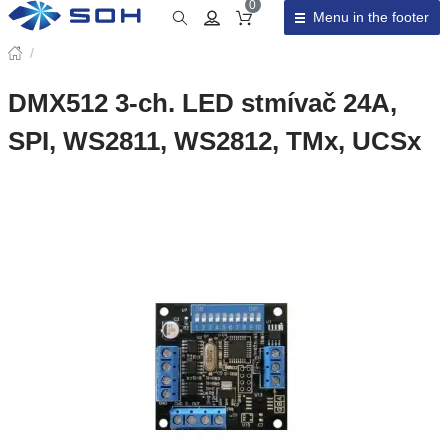
0
Menu in the footer
Cart total
/
DMX512 3-ch. LED stmívač 24A,
SPI, WS2811, WS2812, TMx, UCSx