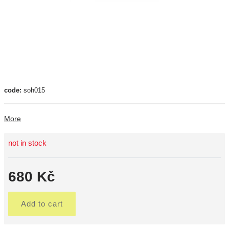
code:
soh015
More
not in stock
680 Kč
Add to cart