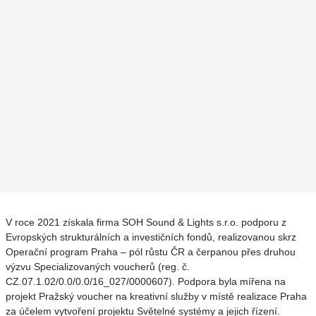
V roce 2021 získala firma SOH Sound & Lights s.r.o. podporu z
Evropských strukturálních a investičních fondů, realizovanou skrz
Operační program Praha – pól růstu ČR a čerpanou přes druhou
výzvu Specializovaných voucherů (reg. č.
CZ.07.1.02/0.0/0.0/16_027/0000607). Podpora byla mířena na
projekt Pražský voucher na kreativní služby v místě realizace Praha
za účelem vytvoření projektu Světelné systémy a jejich řízení.