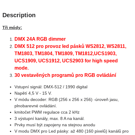
Description
Tři módy:
DMX 24A RGB dimmer
DMX 512 pro provoz led pásků WS2812, WS2811,
TM1803, TM1804, TM1809, TM1812,UCS1903,
UCS1909, UCS1912, UCS2903 for high speed
mode.
30 vestavěných programů pro RGB ovládání
Vstupní signál: DMX-512 / 1990 digital
Napětí 4,5 V - 15 V.
V módu decoder: RGB (256 x 256 x 256) -úroveň jasu,
plnobarevné ovládání.
kmitočet PWM regulace cca 2 kHz
3 výstupní kanály, max. 8 A na kanál.
Prvky musí být zapojeny na stejnou anodu
V modu DMX pro Led pásky: až 480 (160 pixelů) kanálů pro