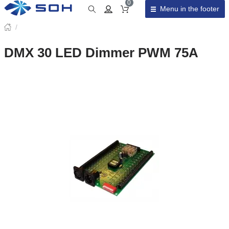
0
Menu in the footer
Cart total
/
DMX 30 LED Dimmer PWM 75A