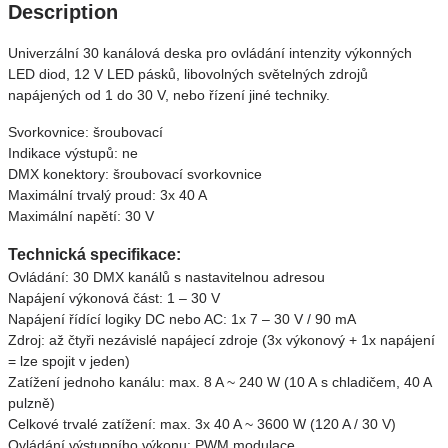
Description
Univerzální 30 kanálová deska pro ovládání intenzity výkonných
LED diod, 12 V LED pásků, libovolných světelných zdrojů
napájených od 1 do 30 V, nebo řízení jiné techniky.
Svorkovnice: šroubovací
Indikace výstupů: ne
DMX konektory: šroubovací svorkovnice
Maximální trvalý proud: 3x 40 A
Maximální napětí: 30 V
Technická specifikace:
Ovládání: 30 DMX kanálů s nastavitelnou adresou
Napájení výkonová část: 1 – 30 V
Napájení řídící logiky DC nebo AC: 1x 7 – 30 V / 90 mA
Zdroj: až čtyři nezávislé napájecí zdroje (3x výkonový + 1x napájení
= lze spojit v jeden)
Zatížení jednoho kanálu: max. 8 A ~ 240 W (10 A s chladičem, 40 A
pulzně)
Celkové trvalé zatížení: max. 3x 40 A ~ 3600 W (120 A / 30 V)
Ovládání výstupního výkonu: PWM modulace