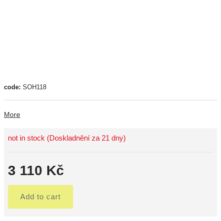
code:
SOH118
More
not in stock (Doskladnění za 21 dny)
3 110 Kč
Add to cart