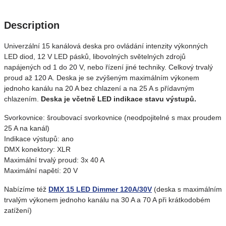
Description
Univerzální 15 kanálová deska pro ovládání intenzity výkonných
LED diod, 12 V LED pásků, libovolných světelných zdrojů
napájených od 1 do 20 V, nebo řízení jiné techniky. Celkový trvalý
proud až 120 A. Deska je se zvýšeným maximálním výkonem
jednoho kanálu na 20 A bez chlazení a na 25 A s přídavným
chlazením.
Deska je včetně LED indikace stavu výstupů.
Svorkovnice: šroubovací svorkovnice (neodpojitelné s max proudem
25 A na kanál)
Indikace výstupů: ano
DMX konektory: XLR
Maximální trvalý proud: 3x 40 A
Maximální napětí: 20 V
Nabízíme též
DMX 15 LED Dimmer 120A/30V
(deska s maximálním
trvalým výkonem jednoho kanálu na 30 A a 70 A při krátkodobém
zatížení)