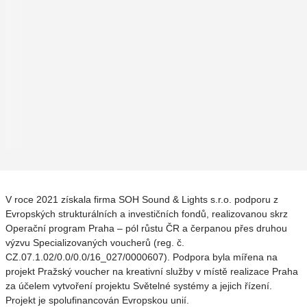
V roce 2021 získala firma SOH Sound & Lights s.r.o. podporu z
Evropských strukturálních a investičních fondů, realizovanou skrz
Operační program Praha – pól růstu ČR a čerpanou přes druhou
výzvu Specializovaných voucherů (reg. č.
CZ.07.1.02/0.0/0.0/16_027/0000607). Podpora byla mířena na
projekt Pražský voucher na kreativní služby v místě realizace Praha
za účelem vytvoření projektu Světelné systémy a jejich řízení.
Projekt je spolufinancován Evropskou unií.