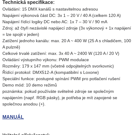
Technická specifikace:
Ovládání: 15 DMX kanálů s nastavitelnou adresou
Napájení výkonová část DC: 3x 1 – 20 V / 40 A (celkem 120 A)
Napájení řídící logiky DC nebo AC: 1x 7 – 30 V / 90 mA
Zdroj: až čtyři nezávislé napájecí zdroje (3x výkonový + 1x napájení
= lze spojit v jeden)
Zatížení jednoho kanálu: max. 20 A ~ 400 W (25 A s chladičem, 100
A pulzně)
Celkové trvalé zatížení: max. 3x 40 A ~ 2400 W (120 A / 20 V)
Ovládání výstupního výkonu: PWM modulace
Rozměry: 179 x 147 mm (včetně odpojitelných svorkovnic)
Řídící protokol: DMX512-A (kompatibilní s Loxone)
Speciální funkce: postupné spínání PWM pro potlačení rušení
Demo mód: 10 demo režimů
poznámka: pokud používáte světelné zdroje se společným
napájením (např. RGB pásky), je potřeba je mít zapojené se
společnou anodou (+).
MANUÁL