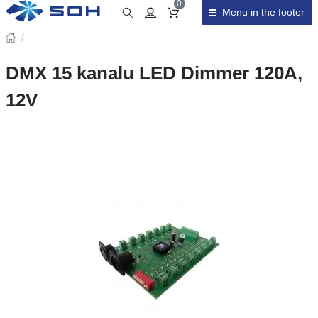
0
Menu in the footer
Cart total
/
DMX 15 kanalu LED Dimmer 120A,
12V