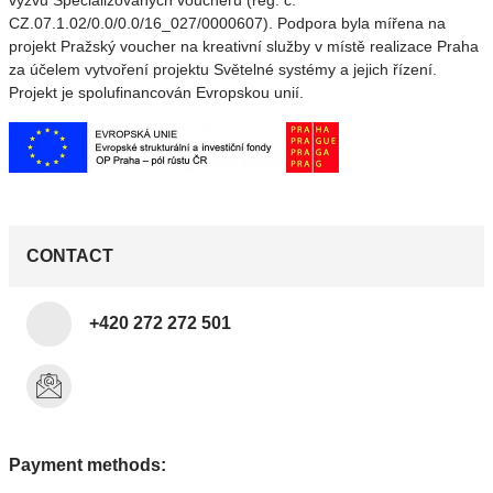
výzvu Specializovaných voucherů (reg. č.
CZ.07.1.02/0.0/0.0/16_027/0000607). Podpora byla mířena na
projekt Pražský voucher na kreativní služby v místě realizace Praha
za účelem vytvoření projektu Světelné systémy a jejich řízení.
Projekt je spolufinancován Evropskou unií.
CONTACT
+420 272 272 501
Payment methods: