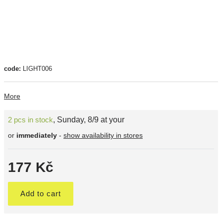
code:
LIGHT006
More
2 pcs in stock
,
Sunday, 8/9 at your
or
immediately
-
show availability in stores
177 Kč
Add to cart