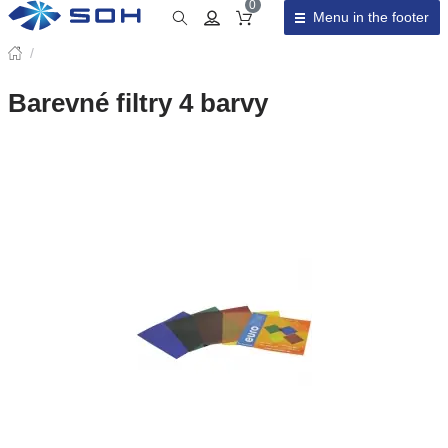
0
Menu in the footer
Cart total
/
Barevné filtry 4 barvy