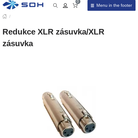
0
Menu in the footer
Cart total
/
Redukce XLR zásuvka/XLR
zásuvka