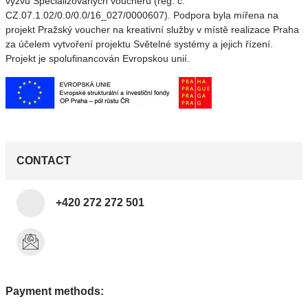
výzvu Specializovaných voucherů (reg. č.
CZ.07.1.02/0.0/0.0/16_027/0000607). Podpora byla mířena na
projekt Pražský voucher na kreativní služby v místě realizace Praha
za účelem vytvoření projektu Světelné systémy a jejich řízení.
Projekt je spolufinancován Evropskou unií.
CONTACT
+420 272 272 501
Payment methods: