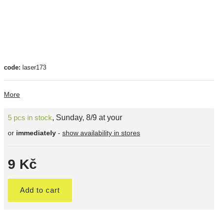
code:
laser173
More
5 pcs in stock
,
Sunday, 8/9 at your
or
immediately
-
show availability in stores
9 Kč
Add to cart