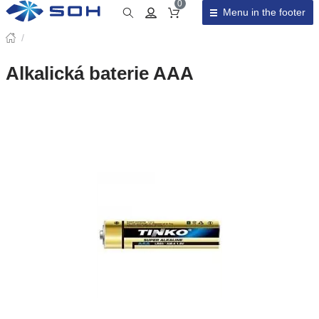
0
Menu in the footer
Cart total
/
Alkalická baterie AAA