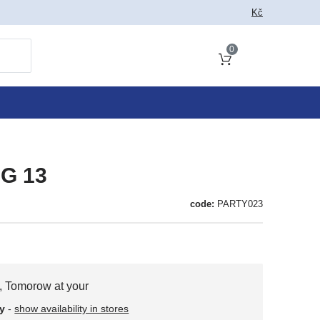
Kč
0
Cart total
AG 13
code:
PARTY023
,
Tomorow at your
y
-
show availability in stores