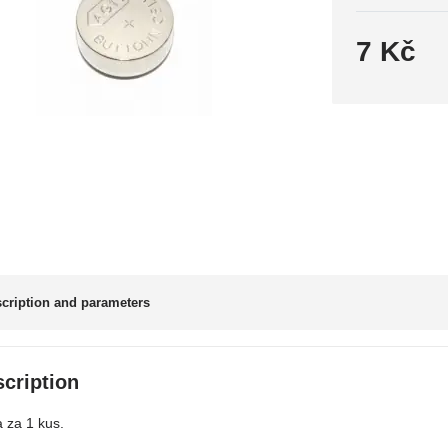
7 Kč
cription and parameters
cription
 za 1 kus.