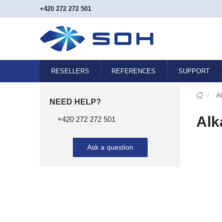
+420 272 272 501
RESELLERS
REFERENCES
SUPPORT
/
A
NEED HELP?
Alk
+420 272 272 501
Ask a question