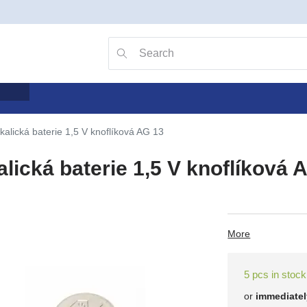
Go to search with the v key
Searching
lkalická baterie 1,5 V knoflíková AG 13
alická baterie 1,5 V knoflíková 
More
5 pcs in stock
or
immediatel