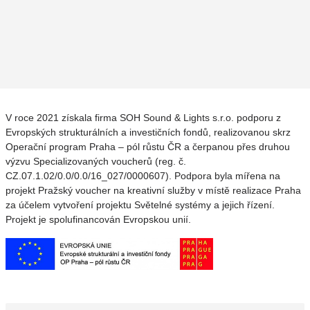
V roce 2021 získala firma SOH Sound & Lights s.r.o. podporu z
Evropských strukturálních a investičních fondů, realizovanou skrz
Operační program Praha – pól růstu ČR a čerpanou přes druhou
výzvu Specializovaných voucherů (reg. č.
CZ.07.1.02/0.0/0.0/16_027/0000607). Podpora byla mířena na
projekt Pražský voucher na kreativní služby v místě realizace Praha
za účelem vytvoření projektu Světelné systémy a jejich řízení.
Projekt je spolufinancován Evropskou unií.