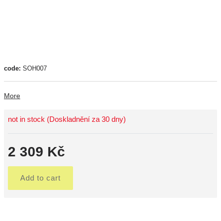
code:
SOH007
More
not in stock (Doskladnění za 30 dny)
2 309 Kč
Add to cart