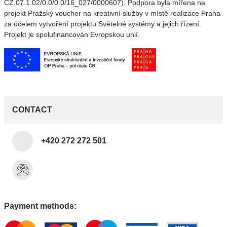
CZ.07.1.02/0.0/0.0/16_027/0000607). Podpora byla mířena na
projekt Pražský voucher na kreativní služby v místě realizace Praha
za účelem vytvoření projektu Světelné systémy a jejich řízení.
Projekt je spolufinancován Evropskou unií.
CONTACT
+420 272 272 501
Payment methods: