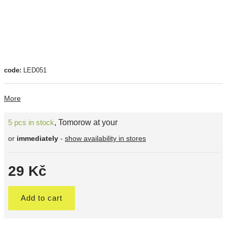
code:
LED051
More
5 pcs in stock
,
Tomorow at your
or
immediately
-
show availability in stores
29 Kč
Add to cart