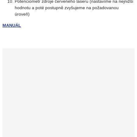
Potenciometr zdroje červeného laseru (nastavíme na nejnižší
hodnotu a poté postupně zvyšujeme na požadovanou
úroveň)
MANUÁL