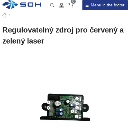
0
Menu in the footer
Cart total
/
Regulovatelný zdroj pro červený a
zelený laser