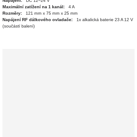
Napájení:
DC 12~24 V
Maximální zatížení na 1 kanál:
4 A
Rozměry:
121 mm x 75 mm x 25 mm
Napájení RF dálkového ovladače:
1x alkalická baterie 23 A 12 V
(součástí balení)