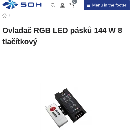
0
Menu in the footer
Cart total
/
Ovladač RGB LED pásků 144 W 8
tlačítkový