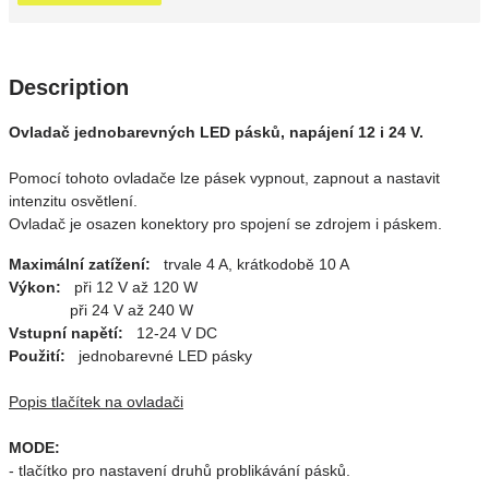
Description
Ovladač jednobarevných LED pásků, napájení 12 i 24 V.
Pomocí tohoto ovladače lze pásek vypnout, zapnout a nastavit
intenzitu osvětlení.
Ovladač je osazen konektory pro spojení se zdrojem i páskem.
Maximální zatížení:
trvale 4 A, krátkodobě 10 A
Výkon:
při 12 V až 120 W
při 24 V až 240 W
Vstupní napětí:
12-24 V DC
Použití:
jednobarevné LED pásky
Popis tlačítek na ovladači
MODE:
- tlačítko pro nastavení druhů problikávání pásků.