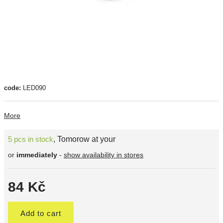
code:
LED090
More
5 pcs in stock
,
Tomorow at your
or
immediately
-
show availability in stores
84 Kč
Add to cart