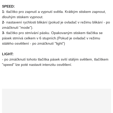
SPEED:
1
- tlačítko pro zapnutí a vypnutí světla. Krátkým stiskem zapnout,
dlouhým stiskem vypnout.
2
- nastavení rychlosti blikání (pokud je ovladač v režimu blikání - po
zmáčknutí "mode").
3
- tlačítko pro stmívání pásku. Opakovaným stiskem tlačítka se
pásek stmívá celkem v 6 stupních.(Pokud je ovladač v režimu
stálého osvětlení - po zmáčknutí "light")
LIGHT:
- po zmáčknutí tohoto tlačítka pásek svítí stálým světlem, tlačítkem
"speed" lze poté nastavit intenzitu osvětlení.