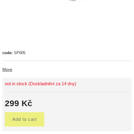
code:
SP005
More
not in stock (Doskladnění za 14 dny)
299 Kč
Add to cart