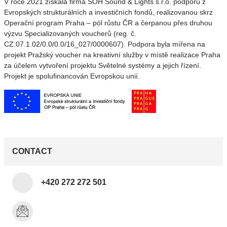
V roce 2021 získala firma SOH Sound & Lights s.r.o. podporu z
Evropských strukturálních a investičních fondů, realizovanou skrz
Operační program Praha – pól růstu ČR a čerpanou přes druhou
výzvu Specializovaných voucherů (reg. č.
CZ.07.1.02/0.0/0.0/16_027/0000607). Podpora byla mířena na
projekt Pražský voucher na kreativní služby v místě realizace Praha
za účelem vytvoření projektu Světelné systémy a jejich řízení.
Projekt je spolufinancován Evropskou unií.
CONTACT
+420 272 272 501