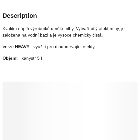
Description
Kvalitní náplň výrobníků umělé mlhy. Vytváří bílý efekt mlhy, je
založena na vodní bázi a je vysoce chemicky čistá.
Verze
HEAVY
- využití pro dlouhotrvající efekty
Objem:
kanystr 5 l