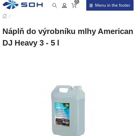
0
Menu in the footer
Cart total
/
Náplň do výrobníku mlhy American
DJ Heavy 3 - 5 l