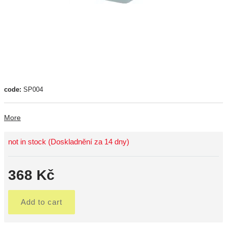
code:
SP004
More
not in stock (Doskladnění za 14 dny)
368 Kč
Add to cart