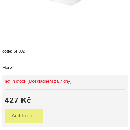
code:
SP002
More
not in stock (Doskladnění za 7 dny)
427 Kč
Add to cart