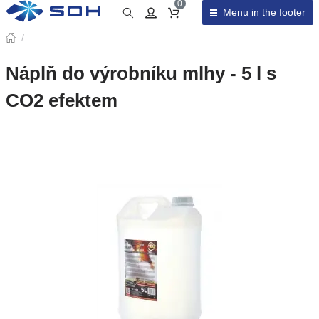
0
Menu in the footer
Cart total
/
Náplň do výrobníku mlhy - 5 l s
CO2 efektem