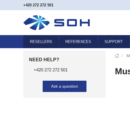
+420 272 272 501
RESELLERS
REFERENCES
SUPPORT
/
M
NEED HELP?
Mus
+420 272 272 501
Ask a question