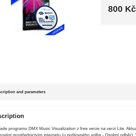
800 K
cription and parameters
cription
ade programu DMX Music Visualization z free verze na verzi Lite. Aktua
provést prostřednictvím internetu (u poštovného volba - Osobní odběr).