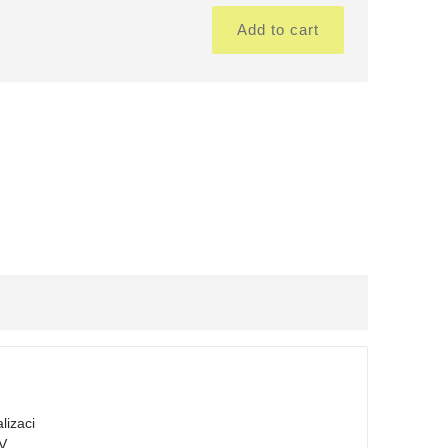
č
Add to cart
lizaci
 V