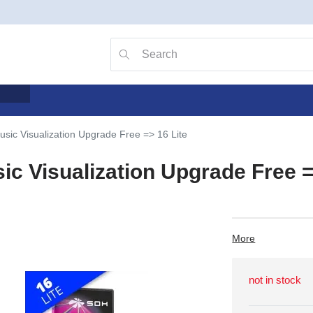
Go to search with the v key
Searching
usic Visualization Upgrade Free => 16 Lite
ic Visualization Upgrade Free =
More
not in stock