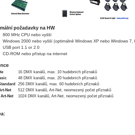
imální požadavky na HW
800 MHz CPU nebo vyšší
Windows 2000 nebo vyšší (optimálně Windows XP nebo Windows 7, 8
USB port 1.1 or 2.0
CD-ROM nebo přístup na internet
ence
te
16 DMX kanálů, max. 10 hudebních příznaků
asic
48 DMX kanálů, max. 20 hudebních příznaků
Standard
256 DMX kanálů, max. 60 hudebních příznaků
Art-Net
512 DMX kanálů, Art-Net, neomezený počet příznaků
 Art-Net
1024 DMX kanálů, Art-Net, neomezený počet příznaků
ea: