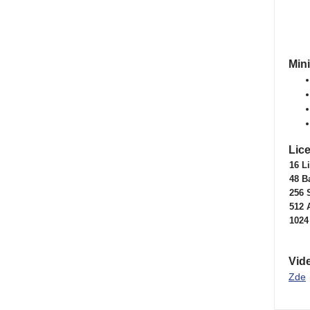
Min
Lic
16 Li
48 B
256 
512 
1024
Vid
Zde