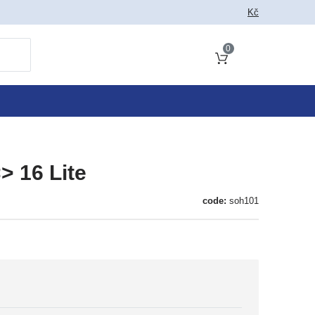
Kč
0
Cart total
> 16 Lite
code:
soh101