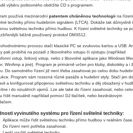
adě výběru poštovného obdržíte CD s programem.
ram používá mezinárodní
patentem chráněnou technologii
na řízen
elné techniky přímo hudebním signálem (LTCA). Dokáže tak důmyslně ř
erou světelnou techniku přímo hudbou. K řízení světelné techniky se p
ozšířenější běžně používaný protokol DMX512.
nohodnotnému provozu stačí klasické PC se zvukovou kartou a USB. A
y pak probíhá na pozadí z libovolného vstupu či výstupu (například
ofonní vstup, linkový vstup, nebo z libovolné aplikace jako Windows Me
er, WinAmp a jiné). Program je primárně určen pro kluby, diskotéky a i 
u. Do samotného řízení již není třeba zasahovat po celou dobu hudeb
ukce. Program sám rozezná různé pasáže a hudební styly. Stačí jen d
avit a konfigurovat připojenou světelnou techniku a děj obsažený v hud
ítne i do vizuálních vjemů. Lze ale také do řízení zasahovat, nebo celo
u řídit manuálně například pomocí DJ tlačítek, nebo bezdrátovým
dačem.
nosti vyvinutého systému pro řízení světelné techniky:
Aplikace může řídit světelnou techniku přímo hudbou v reálném čase
Do řízení není potřeba zasahovat.
Lepší využití světelné techniky.