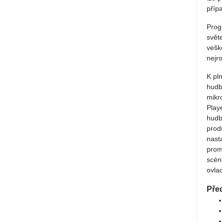
příp
Prog
svět
vešk
nejr
K pl
hudb
mikr
Play
hudb
prod
nast
prom
scén
ovla
Před