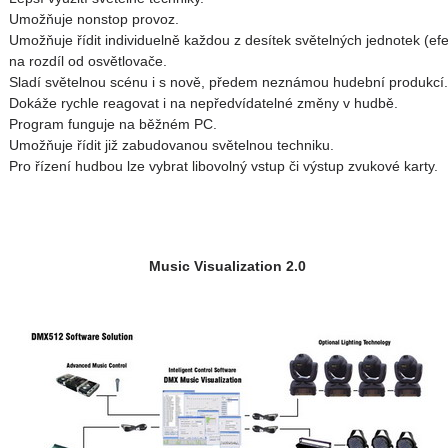
Umožňuje nonstop provoz.
Umožňuje řídit individuelně každou z desítek světelných jednotek (efe
na rozdíl od osvětlovače.
Sladí světelnou scénu i s nově, předem neznámou hudební produkcí.
Dokáže rychle reagovat i na nepředvídatelné změny v hudbě.
Program funguje na běžném PC.
Umožňuje řídit již zabudovanou světelnou techniku.
Pro řízení hudbou lze vybrat libovolný vstup či výstup zvukové karty.
Music Visualization 2.0