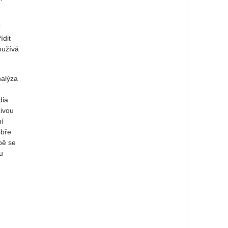
í
ídit
oužívá
nalýza
dia
živou
ní
obře
bě se
u
.