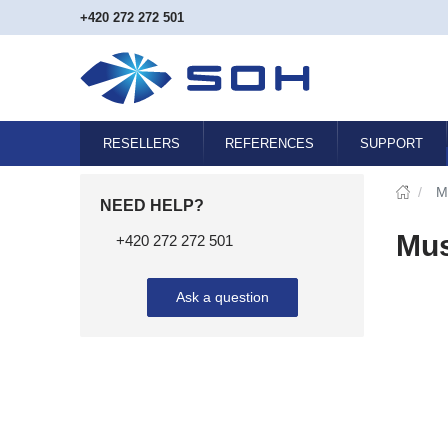
+420 272 272 501
RESELLERS
REFERENCES
SUPPORT
/
M
NEED HELP?
Mus
+420 272 272 501
Ask a question