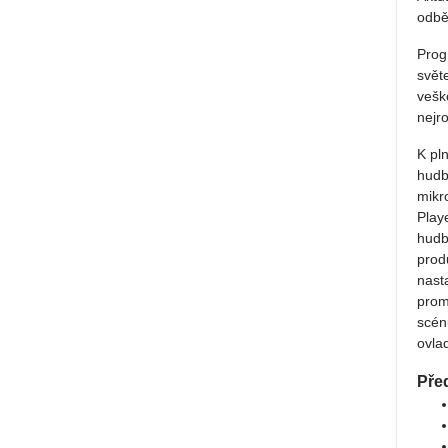
odbě
Prog
svět
vešk
nejr
K pl
hudb
mikr
Play
hudb
prod
nast
prom
scén
ovla
Před