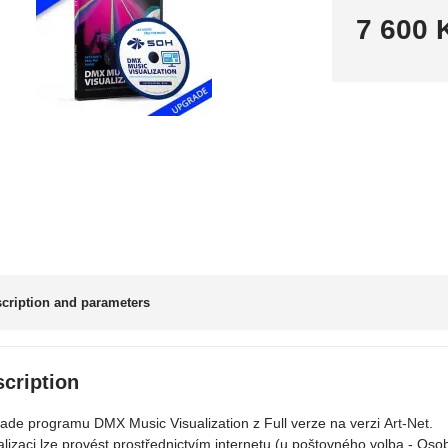
7 600 
cription and parameters
cription
ade programu DMX Music Visualization z Full verze na verzi
Art-Net
.
alizaci lze provést prostřednictvím internetu (u poštovného volba - Oso