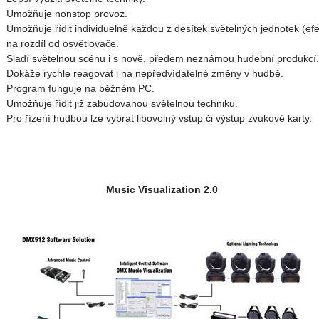
Umožňuje nonstop provoz.
Umožňuje řídit individuelně každou z desítek světelných jednotek (efe
na rozdíl od osvětlovače.
Sladí světelnou scénu i s nově, předem neznámou hudební produkcí.
Dokáže rychle reagovat i na nepředvídatelné změny v hudbě.
Program funguje na běžném PC.
Umožňuje řídit již zabudovanou světelnou techniku.
Pro řízení hudbou lze vybrat libovolný vstup či výstup zvukové karty.
Music Visualization 2.0