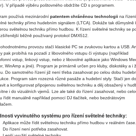
r). V případě výběru poštovného obdržíte CD s programem.
ram používá mezinárodní
patentem chráněnou technologii
na řízen
elné techniky přímo hudebním signálem (LTCA). Dokáže tak důmyslně ř
erou světelnou techniku přímo hudbou. K řízení světelné techniky se p
ozšířenější běžně používaný protokol DMX512.
nohodnotnému provozu stačí klasické PC se zvukovou kartou a USB. A
y pak probíhá na pozadí z libovolného vstupu či výstupu (například
ofonní vstup, linkový vstup, nebo z libovolné aplikace jako Windows Me
er, WinAmp a jiné). Program je primárně určen pro kluby, diskotéky a i 
u. Do samotného řízení již není třeba zasahovat po celou dobu hudeb
ukce. Program sám rozezná různé pasáže a hudební styly. Stačí jen d
avit a konfigurovat připojenou světelnou techniku a děj obsažený v hud
ítne i do vizuálních vjemů. Lze ale také do řízení zasahovat, nebo celo
u řídit manuálně například pomocí DJ tlačítek, nebo bezdrátovým
dačem.
nosti vyvinutého systému pro řízení světelné techniky:
Aplikace může řídit světelnou techniku přímo hudbou v reálném čase
Do řízení není potřeba zasahovat.
Lepší využití světelné techniky.