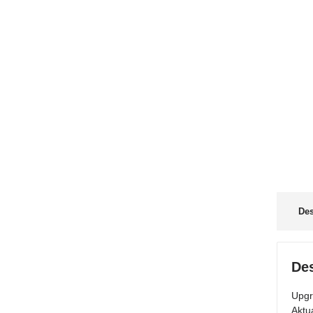
Des
Des
Upgr
Aktu