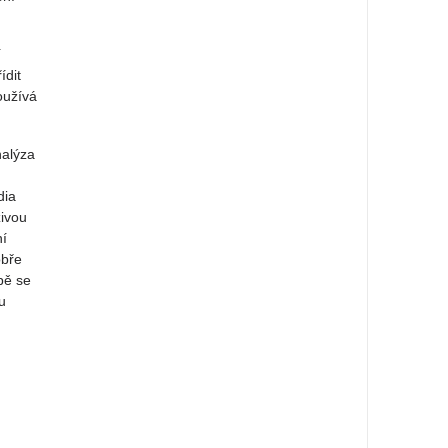
í
ídit
oužívá
nalýza
dia
živou
ní
obře
bě se
u
.