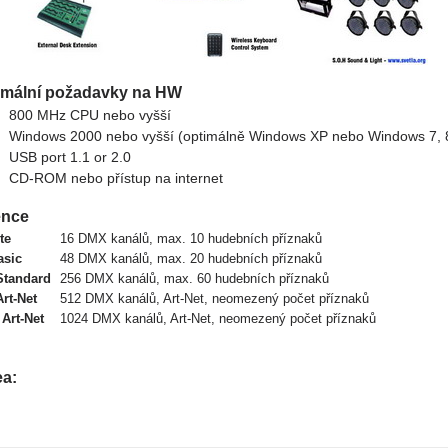
imální požadavky na HW
800 MHz CPU nebo vyšší
Windows 2000 nebo vyšší (optimálně Windows XP nebo Windows 7, 8
USB port 1.1 or 2.0
CD-ROM nebo přístup na internet
ence
te
16 DMX kanálů, max. 10 hudebních příznaků
asic
48 DMX kanálů, max. 20 hudebních příznaků
Standard
256 DMX kanálů, max. 60 hudebních příznaků
Art-Net
512 DMX kanálů, Art-Net, neomezený počet příznaků
 Art-Net
1024 DMX kanálů, Art-Net, neomezený počet příznaků
ea: