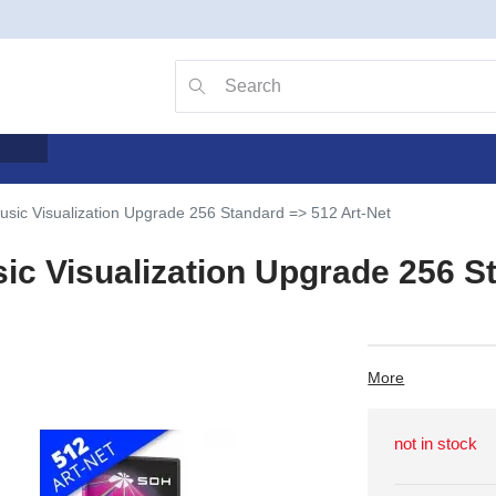
Go to search with the v key
Searching
usic Visualization Upgrade 256 Standard => 512 Art-Net
ic Visualization Upgrade 256 S
More
not in stock