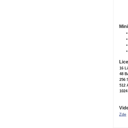
Min
Lic
16 Li
48 B
256 
512 
1024
Vid
Zde