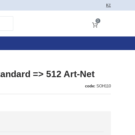
Kč
0
Cart total
tandard => 512 Art-Net
code:
SOH110