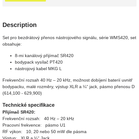
Description
Set pro bezdrátový přenos nástrojového signálu, série WMS420, set
obsahuje:
8-mi kanálový přijímač SR420
bodypack vysílač PT420
nástrojový kabel MKG L
Frekvenční rozsah 40 Hz – 20 kHz, možnost dobíjení baterií uvnitř
bodypacku, malé rozměry, výstup XLR a ¼“ jack, pásmo přenosu D
(614,100 - 629,900)
Technické specifikace
Přijímač SR420:
Frekvenční rozsah: 40 Hz – 20 kHz
Pracovní frekvence: pásmo U1
RF výkon: 10, 20 nebo 50 mW dle pásma
Výstup: XLR a ¼“ Jack