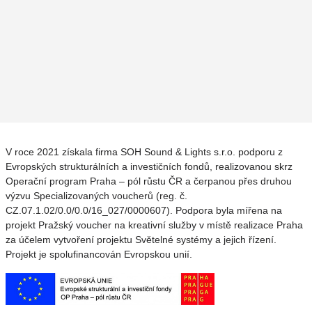
V roce 2021 získala firma SOH Sound & Lights s.r.o. podporu z
Evropských strukturálních a investičních fondů, realizovanou skrz
Operační program Praha – pól růstu ČR a čerpanou přes druhou
výzvu Specializovaných voucherů (reg. č.
CZ.07.1.02/0.0/0.0/16_027/0000607). Podpora byla mířena na
projekt Pražský voucher na kreativní služby v místě realizace Praha
za účelem vytvoření projektu Světelné systémy a jejich řízení.
Projekt je spolufinancován Evropskou unií.