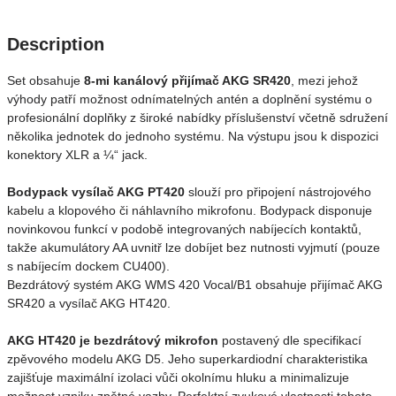
Description
Set obsahuje
8-mi kanálový přijímač AKG SR420
, mezi jehož
výhody patří možnost odnímatelných antén a doplnění systému o
profesionální doplňky z široké nabídky příslušenství včetně sdružení
několika jednotek do jednoho systému. Na výstupu jsou k dispozici
konektory XLR a ¼“ jack.
Bodypack vysílač AKG PT420
slouží pro připojení nástrojového
kabelu a klopového či náhlavního mikrofonu. Bodypack disponuje
novinkovou funkcí v podobě integrovaných nabíjecích kontaktů,
takže akumulátory AA uvnitř lze dobíjet bez nutnosti vyjmutí (pouze
s nabíjecím dockem CU400).
Bezdrátový systém AKG WMS 420 Vocal/B1 obsahuje přijímač AKG
SR420 a vysílač AKG HT420.
AKG HT420 je bezdrátový mikrofon
postavený dle specifikací
zpěvového modelu AKG D5. Jeho superkardiodní charakteristika
zajišťuje maximální izolaci vůči okolnímu hluku a minimalizuje