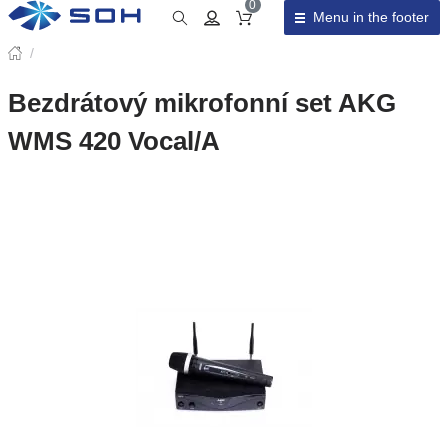
0
Menu in the footer
Cart total
/
Bezdrátový mikrofonní set AKG
WMS 420 Vocal/A