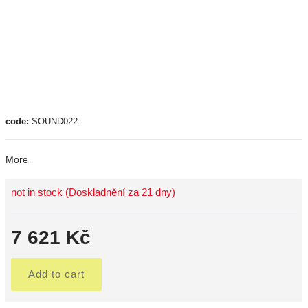
code:
SOUND022
More
not in stock (Doskladnění za 21 dny)
7 621 Kč
Add to cart