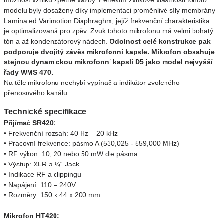
možnost vzniku zpětné vazby. Perfektní zvukové vlastnosti tohoto
modelu byly dosaženy díky implementaci proměnlivé síly membrány
Laminated Varimotion Diaphraghm, jejíž frekvenční charakteristika
je optimalizovaná pro zpěv. Zvuk tohoto mikrofonu má velmi bohatý
tón a až kondenzátorový nádech.
Odolnost celé konstrukce pak
podporuje dvojitý závěs mikrofonní kapsle. Mikrofon obsahuje
stejnou dynamickou mikrofonní kapsli D5 jako model nejvyšší
řady WMS 470.
Na těle mikrofonu nechybí vypínač a indikátor zvoleného
přenosového kanálu.
Technické specifikace
Přijímač SR420:
• Frekvenční rozsah: 40 Hz – 20 kHz
• Pracovní frekvence: pásmo A (530,025 - 559,000 MHz)
• RF výkon: 10, 20 nebo 50 mW dle pásma
• Výstup: XLR a ¼“ Jack
• Indikace RF a clippingu
• Napájení: 110 – 240V
• Rozměry: 150 x 44 x 200 mm
Mikrofon HT420: