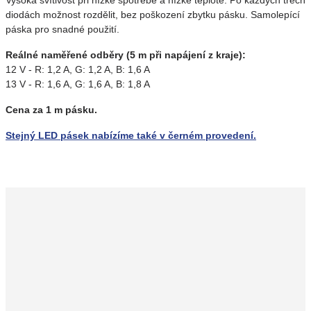
Vysoká svítivost při nízké spotřebě a nízké teplotě. Po každých třech
diodách možnost rozdělit, bez poškození zbytku pásku. Samolepící
páska pro snadné použití.
Reálné naměřené odběry (5 m při napájení z kraje):
12 V - R: 1,2 A, G: 1,2 A, B: 1,6 A
13 V - R: 1,6 A, G: 1,6 A, B: 1,8 A
Cena za 1 m pásku.
Stejný LED pásek nabízíme také v černém provedení.