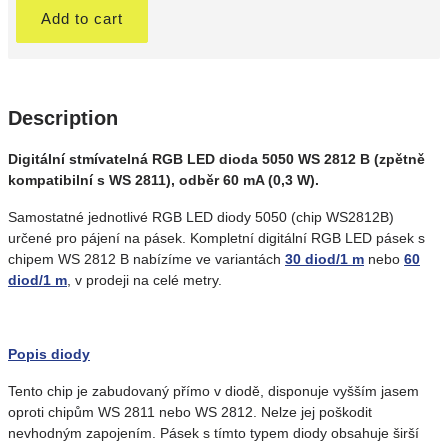
Add to cart
Description
Digitální stmívatelná RGB LED dioda 5050 WS 2812 B (zpětně
kompatibilní s WS 2811), odběr 60 mA (0,3 W).
Samostatné jednotlivé RGB LED diody 5050 (chip WS2812B)
určené pro pájení na pásek. Kompletní digitální RGB LED pásek s
chipem WS 2812 B nabízíme ve variantách
30 diod/1 m
nebo
60
diod/1 m
, v prodeji na celé metry.
Popis diody
Tento chip je zabudovaný přímo v diodě, disponuje vyšším jasem
oproti chipům WS 2811 nebo WS 2812. Nelze jej poškodit
nevhodným zapojením. Pásek s tímto typem diody obsahuje širší