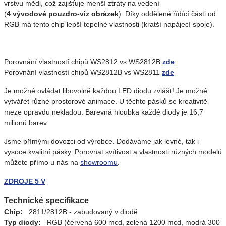
vrstvu mědi, což zajišťuje menší ztráty na vedení
(
4 vývodové pouzdro-viz obrázek
). Díky oddělené řídící části od
RGB má tento chip lepší tepelné vlastnosti (kratší napájecí spoje).
Porovnání vlastností chipů WS2812 vs WS2812B
zde
Porovnání vlastností chipů WS2812B vs WS2811
zde
Je možné ovládat libovolně každou LED diodu zvlášť! Je možné
vytvářet různé prostorové animace. U těchto pásků se kreativitě
meze opravdu nekladou. Barevná hloubka každé diody je 16,7
milionů barev.
Jsme přímými dovozci od výrobce. Dodáváme jak levné, tak i
vysoce kvalitní pásky. Porovnat svítivost a vlastnosti různých modelů
můžete přímo u nás na
showroomu
.
ZDROJE 5 V
Technické specifikace
Chip:
2811/2812B - zabudovaný v diodě
Typ diody:
RGB (červená 600 mcd, zelená 1200 mcd, modrá 300