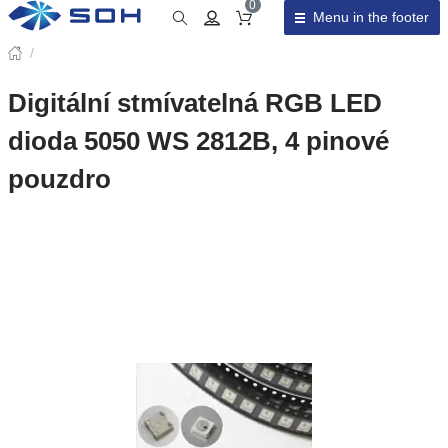
0
Menu in the footer
Cart total
/
Digitální stmívatelná RGB LED
dioda 5050 WS 2812B, 4 pinové
pouzdro