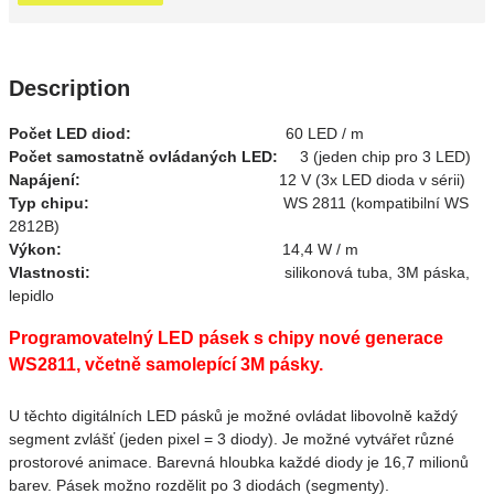
Description
Počet LED diod:
60 LED / m
Počet samostatně ovládaných LED:
3 (jeden chip pro 3 LED)
Napájení:
12 V (3x LED dioda v sérii)
Typ chipu:
WS 2811 (kompatibilní WS
2812B)
Výkon:
14,4 W / m
Vlastnosti:
silikonová tuba, 3M páska,
lepidlo
Programovatelný LED pásek s chipy nové generace
WS2811, včetně samolepící 3M pásky.
U těchto digitálních LED pásků je možné ovládat libovolně každý
segment zvlášť (jeden pixel = 3 diody). Je možné vytvářet různé
prostorové animace. Barevná hloubka každé diody je 16,7 milionů
barev. Pásek možno rozdělit po 3 diodách (segmenty).