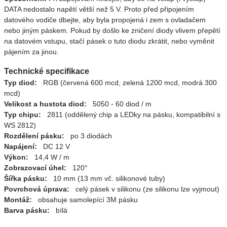
DATA nedostalo napětí větší než 5 V. Proto před připojením
datového vodiče dbejte, aby byla propojená i zem s ovladačem
nebo jiným páskem. Pokud by došlo ke zničení diody vlivem přepětí
na datovém vstupu, stačí pásek o tuto diodu zkrátit, nebo vyměnit
pájením za jinou.
Technické specifikace
Typ diod:
RGB (červená 600 mcd, zelená 1200 mcd, modrá 300
mcd)
Velikost a hustota diod:
5050 - 60 diod / m
Typ chipu:
2811 (oddělený chip a LEDky na pásku, kompatibilní s
WS 2812)
Rozdělení pásku:
po 3 diodách
Napájení:
DC 12 V
Výkon:
14,4 W / m
Zobrazovací úhel:
120°
Šířka pásku:
10 mm (13 mm vč. silikonové tuby)
Povrchová úprava:
celý pásek v silikonu (ze silikonu lze vyjmout)
Montáž:
obsahuje samolepící 3M pásku
Barva pásku:
bílá