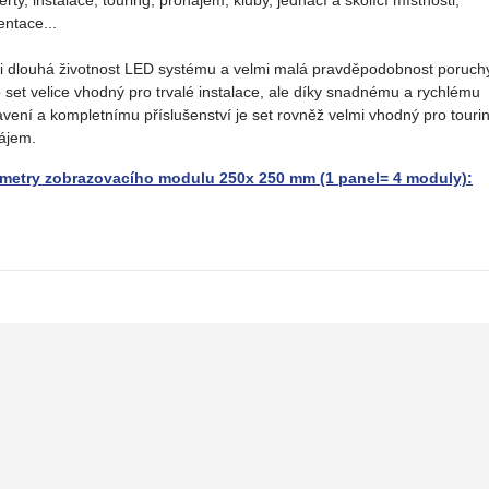
entace...
i dlouhá životnost LED systému a velmi malá pravděpodobnost poruchy
o set velice vhodný pro trvalé instalace, ale díky snadnému a rychlému
avení a kompletnímu příslušenství je set rovněž velmi vhodný pro touri
ájem.
metry zobrazovacího modulu 250x 250 mm (1 panel= 4 moduly):