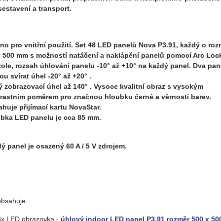
sestavení a transport.
no pro vnitřní použití. Set 48 LED panelů Nova P3.91, každý o ro
 500 mm s možností natáčení a naklápění panelů
pomocí Arc Loc
ole, rozsah úhlování panelu -10° až +10° na každý panel. Dva pan
u svírat úhel -20° až +20° .
ý zobrazovací úhel až 140° . Vysoce kvalitní obraz s vysokým
rastním poměrem pro značnou hloubku černé a věrností barev.
huje přijímací kartu NovaStar.
bka LED panelu je cca 85 mm.
ý panel je osazený 60 A / 5 V zdrojem.
obsahuje:
8x LED obrazovka -
úhlový indoor LED panel P3.91 rozměr 500 x 5