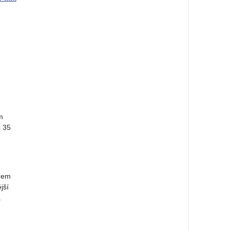
m
x 35
ěrem
jší
.