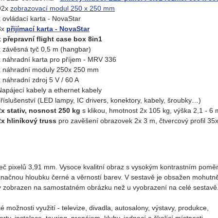
92x
zobrazovací modul 250 x 250 mm
x ovládací karta - NovaStar
8x
přijímací karta - NovaStar
 přepravní flight case box 8in1
x závěsná tyč 0,5 m (hangbar)
x náhradní karta pro příjem - MRV 336
x náhradní moduly 250x 250 mm
x náhradní zdroj 5 V / 60 A
Napájecí kabely a ethernet kabely
příslušenství (LED lampy, IC drivers, konektory, kabely, šroubky…)
2x stativ, nosnost 250 kg
s klikou, hmotnost 2x 105 kg, výška 2,1 - 6 
2x hliníkový truss
pro zavěšení obrazovek 2x 3 m, čtvercový profil 35
eč pixelů 3,91 mm. Vysoce kvalitní obraz s vysokým kontrastním pom
značnou hloubku černé a věrností barev. V sestavě je obsažen mohutně
iv zobrazen na samostatném obrázku než u vyobrazení na celé sestavě
é možnosti využití - televize, divadla, autosalony, výstavy, produkce,
rty, instalace, touring, pronájem, kluby, jednací a školící místnosti,