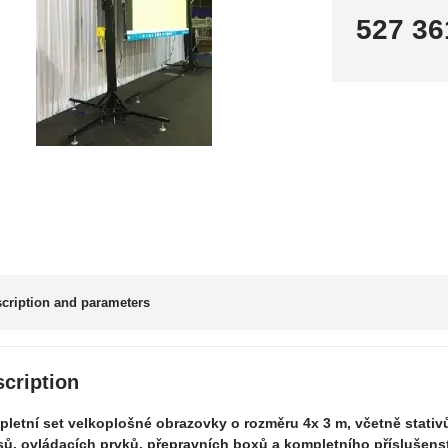
527 36
cription and parameters
cription
letní set velkoplošné obrazovky o rozměru 4x 3 m, včetně stativ
sů, ovládacích prvků, přepravních boxů a kompletního příslušens