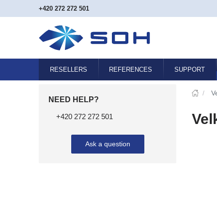
+420 272 272 501
RESELLERS
REFERENCES
SUPPORT
/
V
NEED HELP?
Vel
+420 272 272 501
Ask a question