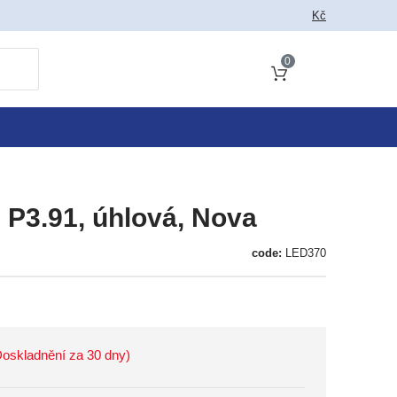
Kč
0
Cart total
 P3.91, úhlová, Nova
code:
LED370
(Doskladnění za 30 dny)