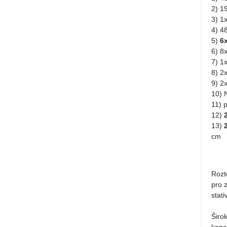
2) 1
3) 1
4) 4
5)
6x
6) 8
7) 1
8) 2
9) 2
10) 
11) 
12)
13)
cm
Rozt
pro 
stat
Širok
konce