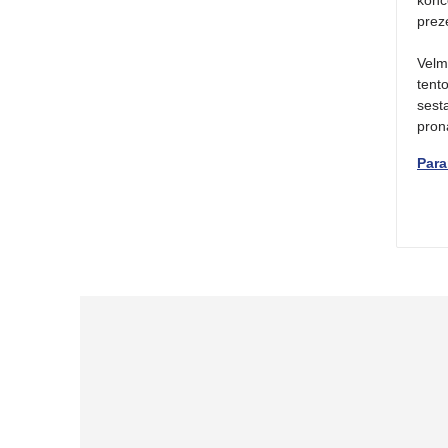
prez
Velm
tent
sest
pron
Para