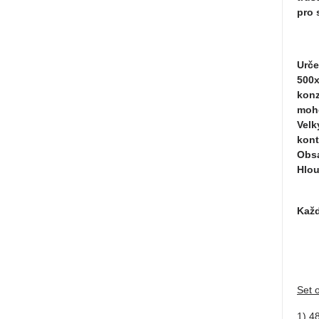
pro 
Urče
500x
konz
moho
Velk
kont
Obsa
Hlou
Každ
Set 
1) 4