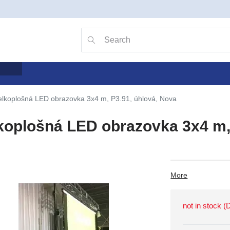
Go to search with the v key
Searching
elkoplošná LED obrazovka 3x4 m, P3.91, úhlová, Nova
koplošná LED obrazovka 3x4 m,
More
not in stock 