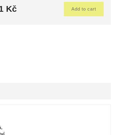
1 Kč
Add to cart
ů,
tví