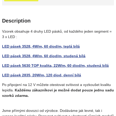
Description
Vzorek obsahuje 4 druhy LED pásků, od každého jeden segment =
3 x LED :
LED pásek 3528, 4W/m, 60 diod/m, teplá bílá
LED pásek 3528, 4W/m, 60 diod/m, studená bílá
LED pásek 5630 TOP kvalita, 22W/m, 60 diod/m, studená bílá
LED pásek 2835, 20W/m, 120 diod, denní bílá
Po připojení na 12 V můžete otestovat svítivost a vyzkoušet kvalitu
lepidla.
Každému zákazníkovi je možné dodat pouze jednu sadu
vzorků zdarma.
Jsme přímými dovozci od výrobce. Dodáváme jak levné, tak i