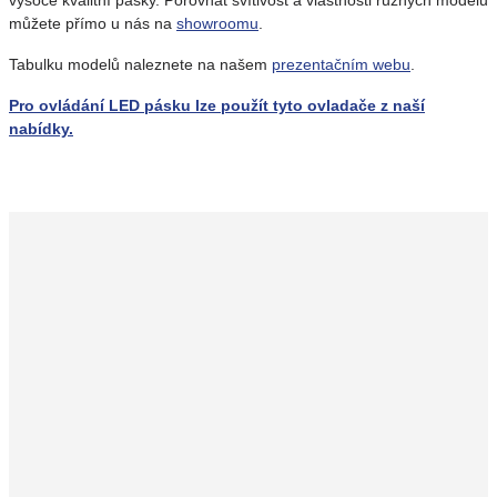
vysoce kvalitní pásky. Porovnat svítivost a vlastnosti různých modelů
můžete přímo u nás na
showroomu
.
Tabulku modelů naleznete na našem
prezentačním webu
.
Pro ovládání LED pásku lze použít tyto ovladače z naší
nabídky.