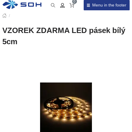
0
Menu in the footer
Cart total
/
VZOREK ZDARMA LED pásek bílý
5cm