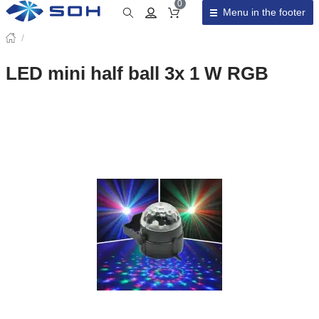
0
Menu in the footer
Cart total
/
LED mini half ball 3x 1 W RGB