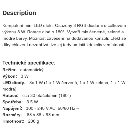
Description
Kompaktní mini LED efekt. Osazený 3 RGB diodami o celkovém
výkonu 3 W. Rotace diod o 180°. Vytvoří mix červené, zelené a
modré barvy. Možnost zavěšení na dodávanou konzoli. Efekt se
díky chlazení nezahřívá, lze jej tedy umístit kdekoliv v místnosti.
Technické specifikace:
Režim:
automatický
Výkon:
3 W
LED diody:
3x 1 W (1 x 1 W červená, 1 x 1 W zelená, 1 x 1 W
modrá)
Rotace:
cca 30 otáček/min (180°)
Spotřeba:
3.5 W
Napájení:
100 - 240 V AC, 50/60 Hz ~
Rozměry:
88 x 88 x 93 mm
Hmotnost:
200 g