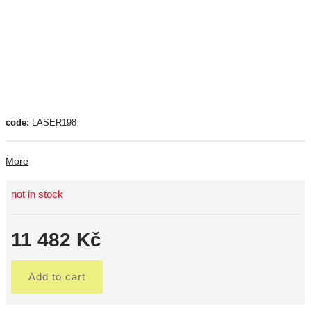
code:
LASER198
More
not in stock
11 482 Kč
Add to cart