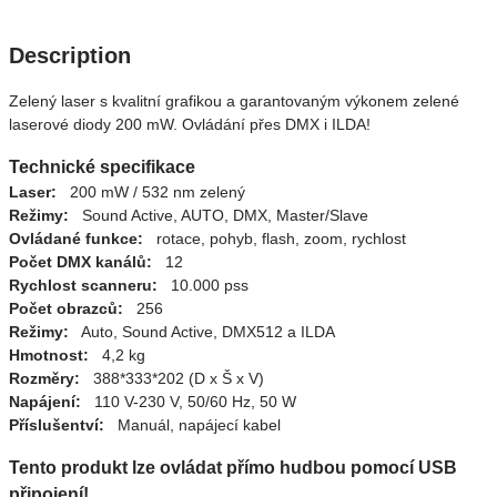
Description
Zelený laser s kvalitní grafikou a garantovaným výkonem zelené
laserové diody 200 mW. Ovládání přes DMX i ILDA!
Technické specifikace
Laser:
200 mW / 532 nm zelený
Režimy:
Sound Active, AUTO, DMX, Master/Slave
Ovládané funkce:
rotace, pohyb, flash, zoom, rychlost
Počet DMX kanálů:
12
Rychlost scanneru:
10.000 pss
Počet obrazců:
256
Režimy:
Auto, Sound Active, DMX512 a ILDA
Hmotnost:
4,2 kg
Rozměry:
388*333*202 (D x Š x V)
Napájení:
110 V-230 V, 50/60 Hz, 50 W
Příslušentví:
Manuál, napájecí kabel
Tento produkt lze ovládat přímo hudbou pomocí USB
připojení!