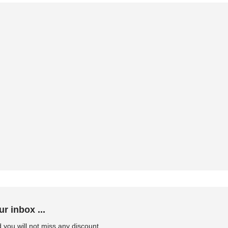
ur inbox ...
 you will not miss any discount.