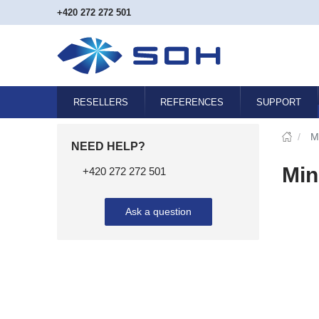
+420 272 272 501
RESELLERS
REFERENCES
SUPPORT
/
M
NEED HELP?
Min
+420 272 272 501
Ask a question