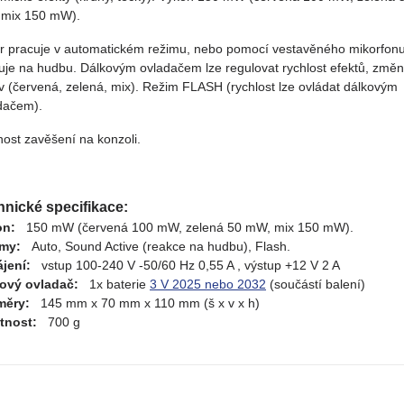
mix 150 mW).
r pracuje v automatickém režimu, nebo pomocí vestavěného mikorfon
uje na hudbu. Dálkovým ovladačem lze regulovat rychlost efektů, změ
v (červená, zelená, mix). Režim FLASH (rychlost lze ovládat dálkovým
dačem).
ost zavěšení na konzoli.
hnické specifikace:
on:
150 mW (červená 100 mW, zelená 50 mW, mix 150 mW).
my:
Auto, Sound Active (reakce na hudbu), Flash.
jení:
vstup 100-240 V -50/60 Hz 0,55 A , výstup +12 V 2 A
ový ovladač:
1x baterie
3 V 2025 nebo 2032
(součástí balení)
měry:
145 mm x 70 mm x 110 mm (š x v x h)
tnost:
700 g