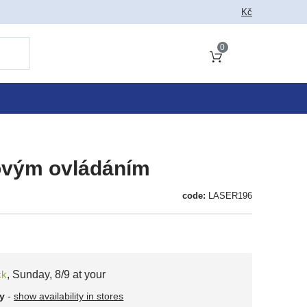
Kč
0
Cart total
kovým ovládáním
code:
LASER196
ck
,
Sunday, 8/9 at your
y
-
show availability in stores