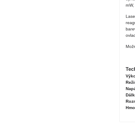
mW, 
Lase
reag
bare
ovla
Možn
Tec
Výk
Reži
Napá
Dálk
Roz
Hmo