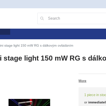
Go to search with the v key
Searching
ini stage light 150 mW RG s dálkovým ovládáním
i stage light 150 mW RG s dál
More
1 piece in sto
or
immediatel