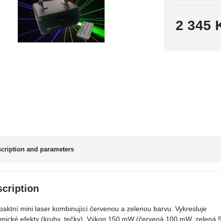
2 345 
cription and parameters
cription
aktní mini laser kombinující červenou a zelenou barvu. Vykresluje
mické efekty (kruhy, tečky). Výkon 150 mW (červená 100 mW, zelená 