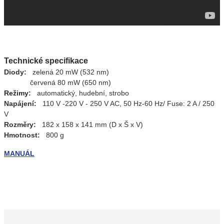
Technické specifikace
Diody
:
zelená
20 mW (532 nm)
červená 80 mW (650 nm
)
Režimy
:
automatický, hudební, strobo
Napájení:
110 V -220 V - 250 V AC, 50 Hz-60 Hz/ Fuse: 2 A / 250
V
Rozměry:
182 x 158 x 141 mm (D x Š x V)
Hmotnost:
800 g
MANUÁL