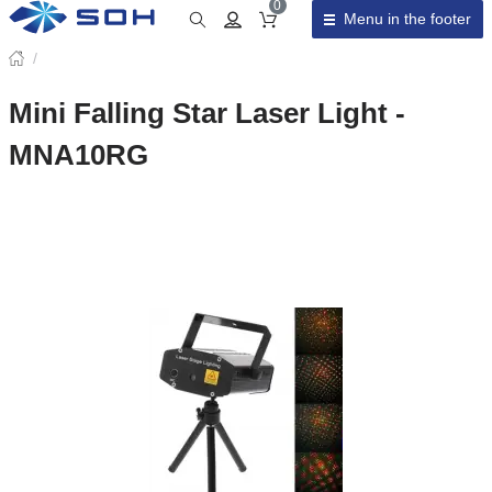
0
Menu in the footer
Cart total
/
Mini Falling Star Laser Light -
MNA10RG