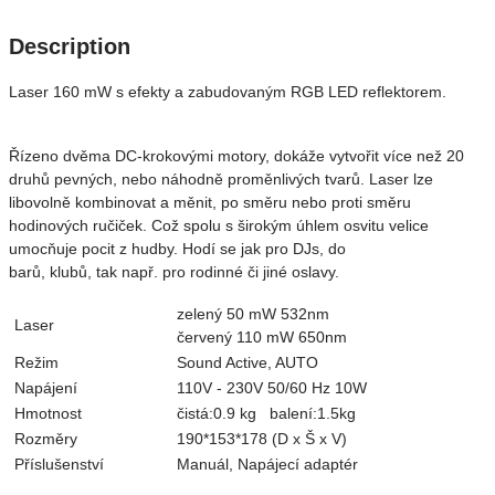
Description
Laser 160 mW s efekty a zabudovaným RGB LED reflektorem.
Řízeno dvěma
DC-
krokovými motory
, dokáže
vytvořit více než
20
druhů pevných, nebo náhodně proměnlivých tvarů.
Laser
lze
libovolně
kombinovat
a měnit
,
po směru nebo proti
směru
hodinových ručiček.
Což spolu s širokým úhlem osvitu velice
umocňuje pocit z hudby. Hodí se jak pro DJs, do
barů, klubů, tak např. pro rodinné či jiné oslavy.
zelený 50 mW 532nm
Laser
červený 110 mW 650nm
Režim
Sound Active, AUTO
Napájení
110V - 230V 50/60 Hz 10W
Hmotnost
čistá:0.9 kg balení:1.5kg
Rozměry
190*153*178 (D x Š x V)
Příslušenství
Manuál, Napájecí adaptér