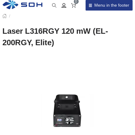
0
Menu in the footer
Cart total
/
Laser L316RGY 120 mW (EL-
200RGY, Elite)