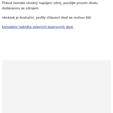
Pokud nemáte vhodný napájecí zdroj, použijte prosím diodu
dodávanou se zdrojem.
obrázek je ilustrační, profily chlazení diod se mohou lišit
kompletní nabídka zelených laserových diod.