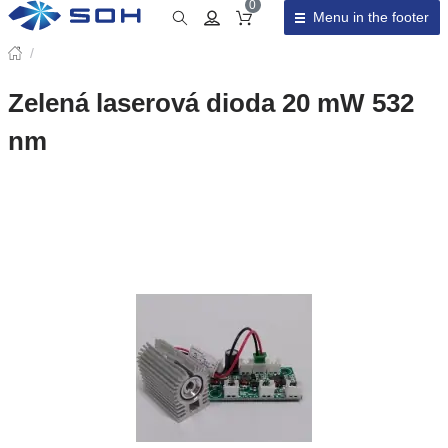
0
Menu in the footer
Cart total
/
Zelená laserová dioda 20 mW 532
nm