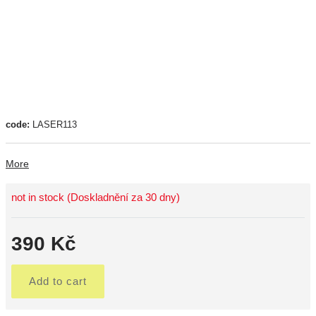
code:
LASER113
More
not in stock (Doskladnění za 30 dny)
390 Kč
Add to cart