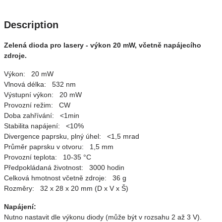
Description
Zelená dioda pro lasery - výkon 20 mW, včetně napájecího
zdroje.
Výkon: 20 mW
Vlnová délka: 532 nm
Výstupní výkon: 20 mW
Provozní režim: CW
Doba zahřívání: <1min
Stabilita napájení: <10%
Divergence paprsku, plný úhel: <1,5 mrad
Průměr paprsku v otvoru: 1,5 mm
Provozní teplota: 10-35 °C
Předpokládaná životnost: 3000 hodin
Celková hmotnost včetně zdroje: 36 g
Rozměry: 32 x 28 x 20 mm (D x V x Š)
Napájení:
Nutno nastavit dle výkonu diody (může být v rozsahu 2 až 3 V).