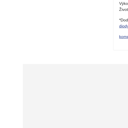
Výk
Živo
*Dod
diod
komp