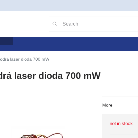
Go to search with the v key
Searching
odrá laser dioda 700 mW
rá laser dioda 700 mW
More
not in stock