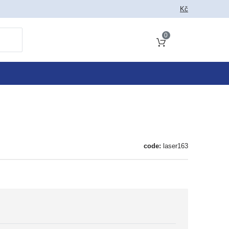
Kč
0
Cart total
code:
laser163