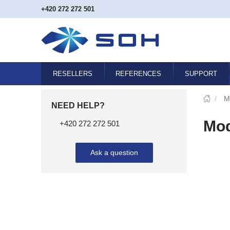
+420 272 272 501
RESELLERS
REFERENCES
SUPPORT
/
M
NEED HELP?
Mod
+420 272 272 501
Ask a question