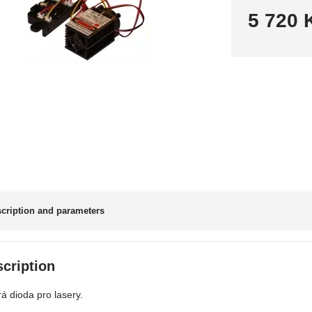
5 720 
cription and parameters
cription
á dioda pro lasery.