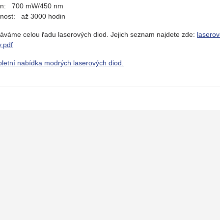
on: 700 mW/450 nm
tnost: až 3000 hodin
áváme celou řadu laserových diod. Jejich seznam najdete zde:
laserov
y.pdf
letní nabídka modrých laserových diod.