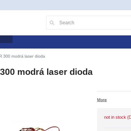
Go to search with the v key
Searching
R 300 modrá laser dioda
300 modrá laser dioda
More
not in stock 