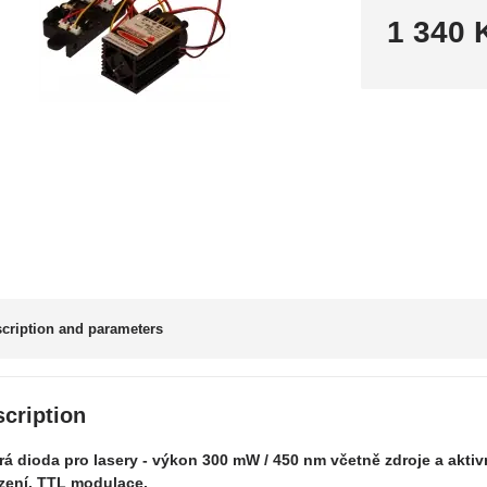
1 340 
cription and parameters
cription
á dioda pro lasery - výkon 300 mW / 450 nm včetně zdroje a aktiv
zení. TTL modulace.