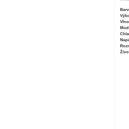
Bar
Výk
Vlno
Mod
Chla
Napá
Roz
Živo