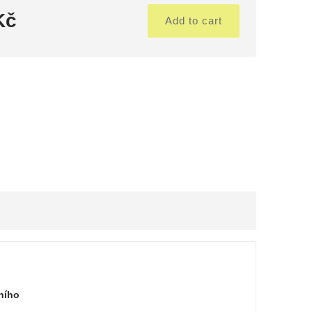
Kč
Add to cart
ního