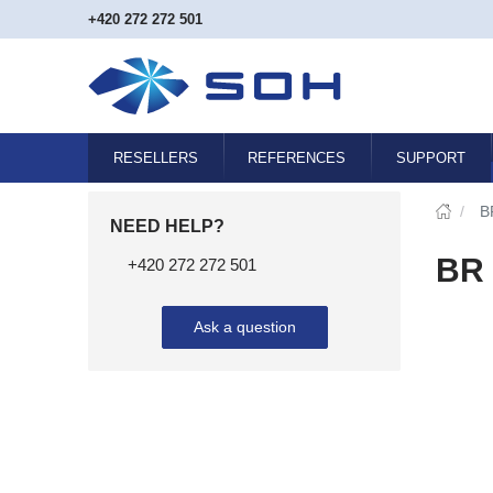
+420 272 272 501
RESELLERS
REFERENCES
SUPPORT
/
B
NEED HELP?
BR 
+420 272 272 501
Ask a question