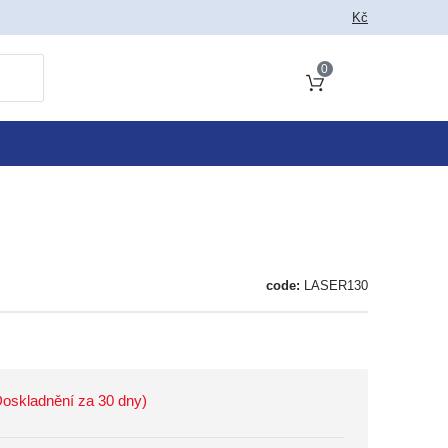
Kč
0
Cart total
code:
LASER130
(Doskladnění za 30 dny)