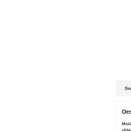
Des
Des
Modr
chla