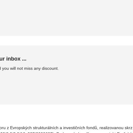
ur inbox ...
 you will not miss any discount.
oru z Evropských strukturálních a investičních fondů, realizovanou sk