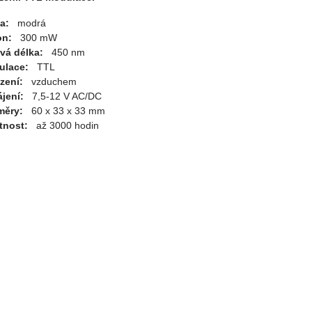
va:
modrá
on:
300 mW
vá délka:
450 nm
ulace:
TTL
zení:
vzduchem
jení:
7,5-12 V AC/DC
měry:
60 x 33 x 33 mm
tnost:
až 3000 hodin