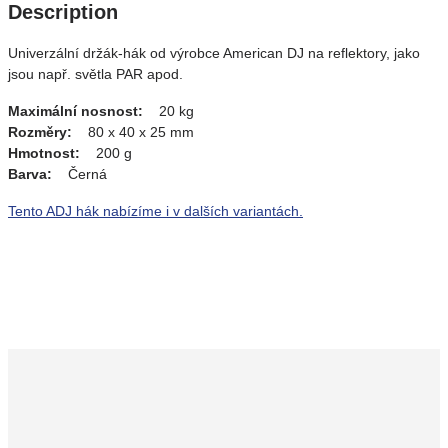
Description
Univerzální držák-hák od výrobce American DJ na reflektory, jako
jsou např. světla PAR apod.
Maximální nosnost:
20 kg
Rozměry:
80 x 40 x 25 mm
Hmotnost:
200 g
Barva:
Černá
Tento ADJ hák nabízíme i v dalších variantách.