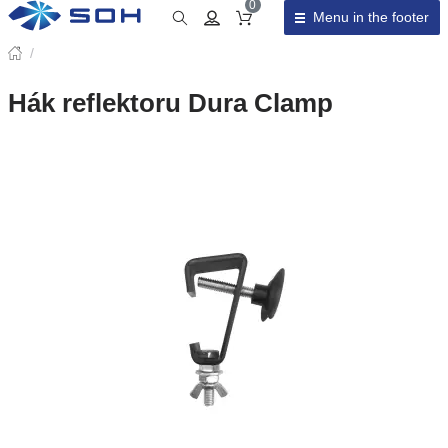
0
Menu in the footer
Cart total
/
Hák reflektoru Dura Clamp