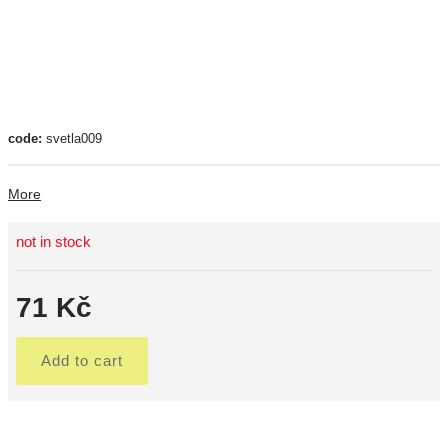
code:
svetla009
More
not in stock
71 Kč
Add to cart