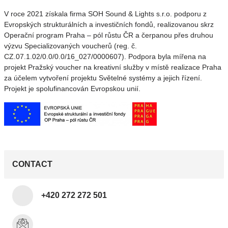
V roce 2021 získala firma SOH Sound & Lights s.r.o. podporu z
Evropských strukturálních a investičních fondů, realizovanou skrz
Operační program Praha – pól růstu ČR a čerpanou přes druhou
výzvu Specializovaných voucherů (reg. č.
CZ.07.1.02/0.0/0.0/16_027/0000607). Podpora byla mířena na
projekt Pražský voucher na kreativní služby v místě realizace Praha
za účelem vytvoření projektu Světelné systémy a jejich řízení.
Projekt je spolufinancován Evropskou unií.
CONTACT
+420 272 272 501