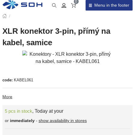
0
Menu in the footer
Cart total
/
XLR konektor 3-pin, přímý na
kabel, samice
code:
KABEL061
More
5 pcs in stock
,
Today at your
or
immediately
-
show availability in stores