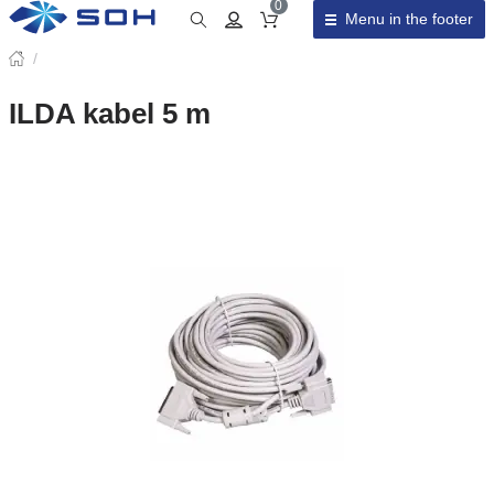
0
Menu in the footer
Cart total
/
ILDA kabel 5 m