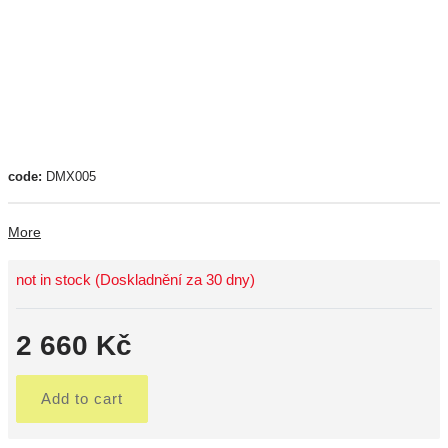
code:
DMX005
More
not in stock (Doskladnění za 30 dny)
2 660 Kč
Add to cart