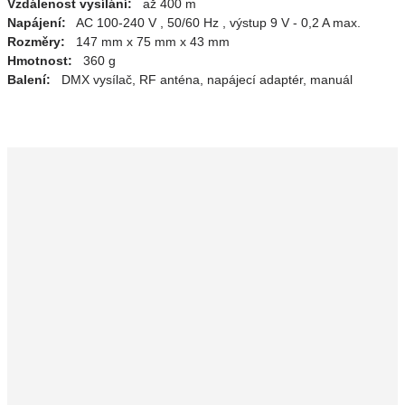
Vzdálenost vysílání:
až 400 m
Napájení:
AC 100-240 V , 50/60 Hz , výstup 9 V - 0,2 A max.
Rozměry:
147 mm x 75 mm x 43 mm
Hmotnost:
360 g
Balení:
DMX vysílač, RF anténa, napájecí adaptér, manuál