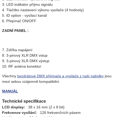
3. LED indikátor příjmu signálu
4. Tlačítko nastavení výkonu vysílače (4 hodnoty)
5. ID option - vysílací kanál
6. Přepínač ON/OFF
ZADNÍ PANEL :
7. Zdířka napájení
8. 3-pinový XLR DMX vstup
9. 3-pinový XLR DMX výstup
10. RF anténa konektor
Všechny
bezdrátové DMX přijímače a vysílače z naší nabídky
jsou
mezi sebou vzájemně kompatibilní.
MANUÁL
Technické specifikace
LCD display:
38 x 16 mm (2 x 8 bit)
Frekvence vysílání:
126 frekvenčních pásem