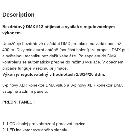
Description
Bezdrátový DMX 512 přijímač a vysílač s regulovatelným
výkonem.
Umožňuje bezdrátové ovládání DMX protokolu na vzdálenost až
400 m. Díky miniaturní anténě (součást balení) lze propojit DMX pult
a světelnou techniku bez další kabeláže. Po zapojení do DMX
kontroleru se automaticky přepne do režimu vysílače. V opačném
případě funguje v režimu přijímače.
Výkon je regulovatelný v hodnotách 2/8/14/20 dBm.
3-pinový XLR konektor DMX vstup a 3-pinový XLR konektor DMX
vstup na zadním panelu.
PŘEDNÍ PANEL :
1. LCD displej pro zobrazení pracovní pozice
2. LED indikátor vysílaného signálu