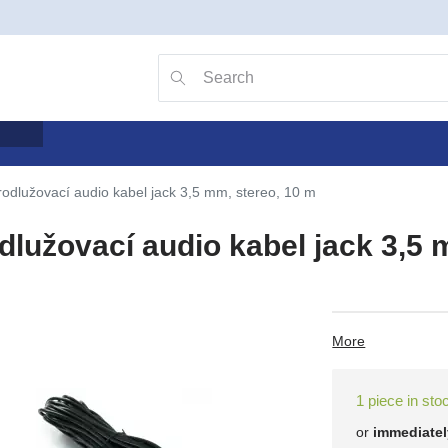
Go to search with the v key
Searching
rodlužovací audio kabel jack 3,5 mm, stereo, 10 m
dlužovací audio kabel jack 3,5 
More
1 piece in sto
or
immediatel