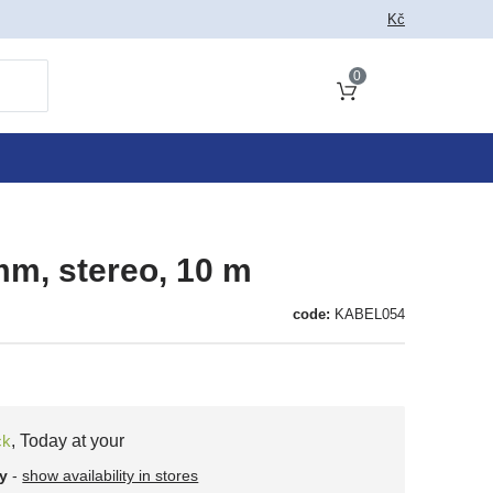
Kč
0
Cart total
mm, stereo, 10 m
code:
KABEL054
ck
,
Today at your
y
-
show availability in stores