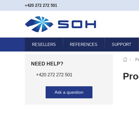
+420 272 272 501
RESELLERS
REFERENCES
SUPPORT
/
P
NEED HELP?
Pro
+420 272 272 501
Ask a question