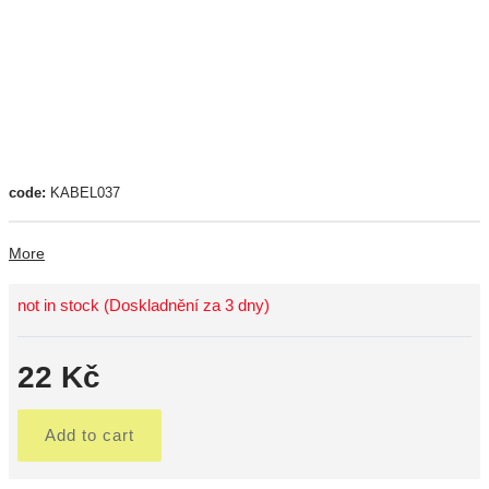
code:
KABEL037
More
not in stock (Doskladnění za 3 dny)
22 Kč
Add to cart