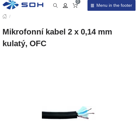
0
Menu in the footer
Cart total
/
Mikrofonní kabel 2 x 0,14 mm
kulatý, OFC