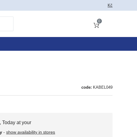
Kč
0
Cart total
code:
KABEL049
,
Today at your
y
-
show availability in stores