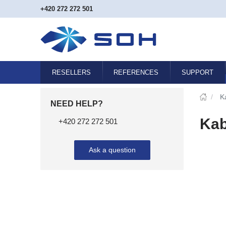
+420 272 272 501
RESELLERS
REFERENCES
SUPPORT
/
K
NEED HELP?
Kab
+420 272 272 501
Ask a question